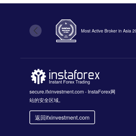
Most Active Broker in Asia 
secure.ifxinvestment.com
- InstaForex网
站的安全区域。
返回ifxinvestment.com