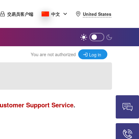
United States
交易员客户端
中文
You are not authorized
Log in
ustomer Support Service
.