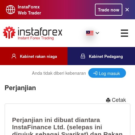
InstaForex
Trade now
Web Trader
Kabinet rakan niaga
Kabinet Pedagang
Anda tidak diberi kebenaran
Log masuk
Perjanjian
Cetak