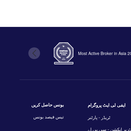
Most Active Broker in Asia 
بونس حاصل کریں
ایفی لی ایٹ پروگرام
تیس فیصد بونس
ٹریڈر - پارٹنر
 پر ایکشن - سی پی اے