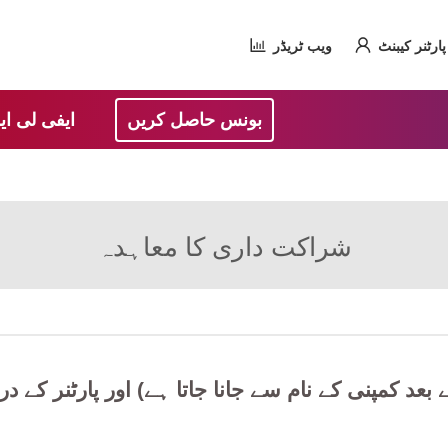
پارٹنر کیبنٹ
ویب ٹریڈر
بونس حاصل کریں
ایفی لی ای
شراکت داری کا معاہدہ