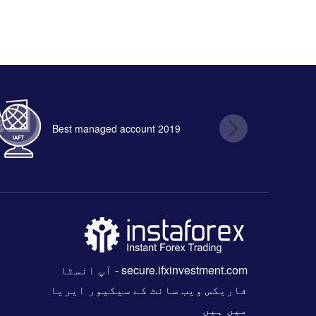
Best managed account 2019
B
secure.ifxinvestment.com
- آپ انسٹا
فاریکس ویب سائٹ کے سیکیور ایریا
میں ہیں