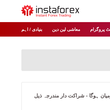
ٹ پروگرام
معاشی لین دین
بنیادی / اہم