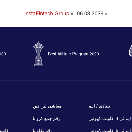
InstaFintech Group
»
06.08.2026
«
2020
Best Affiliate Program 2020
بنیادی / اہم
معاشی لین دین
ایم ٹی 4 اکاونٹ کھولیں
رقم جمع کروانا
ایم ٹی 5 اکاونٹ کھولیں
رقم نکلوانا
کاسٹ