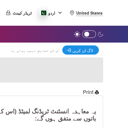
United States
اردو
ٹریڈر کیبنٹ
آپ کی تصدیق نہیں ہوئی ہے
لاگ ان کریں
Print