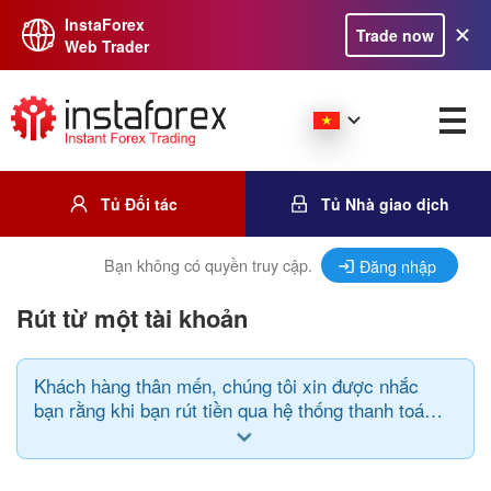
InstaForex
Trade now
Web Trader
Tủ Đối tác
Tủ Nhà giao dịch
Bạn không có quyền truy cập.
Đăng nhập
Rút từ một tài khoản
Khách hàng thân mến, chúng tôi xin được nhắc
bạn rằng khi bạn rút tiền qua hệ thống thanh toán
bạn phải tuân theo quy tắc sau: hệ thống thanh
toán cũng như đơn vị tiền gửi và tiền rút phải
giống nhau.