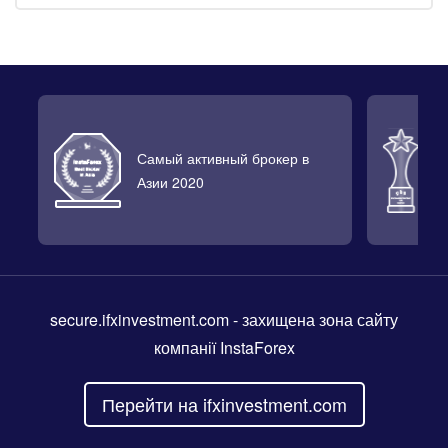
Самый активный брокер в
Л
Азии 2020
2
secure.ifxinvestment.com
- захищена зона сайту
компанії InstaForex
Перейти на ifxinvestment.com